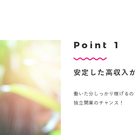
P
o
i
n
t
1
安
定
し
た
高
収
入
働いた分しっかり稼げるの
独立開業のチャンス！