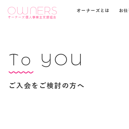
オーナーズとは
お仕
オーナーズ個人事業主支援組合
T
o
Y
O
U
ご
入
会
を
ご
検
討
の
方
へ