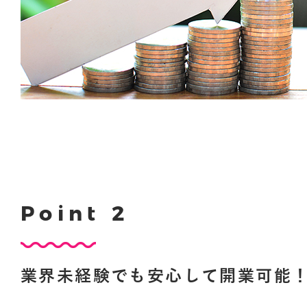
P
o
i
n
t
2
業
界
未
経
験
で
も
安
心
し
て
開
業
可
能