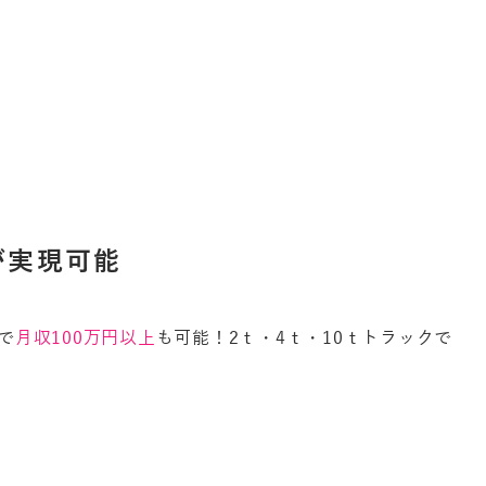
が
実
現
可
能
で
月収100万円以上
も可能！2ｔ・4ｔ・10ｔトラックで