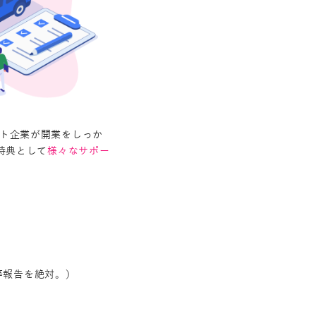
ート企業が開業をしっか
特典として
様々なサポー
。
等報告を絶対。）