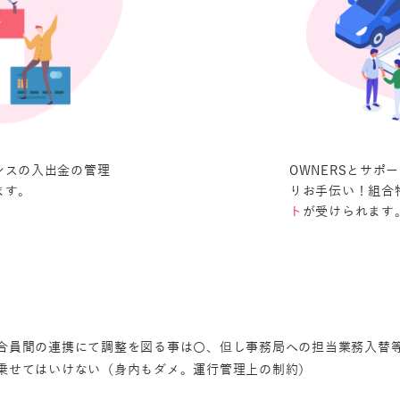
ンスの入出金の管理
OWNERSとサポ
ます。
りお手伝い！組合
が受けられます
ト
合員間の連携にて調整を図る事は〇、但し事務局への担当業務入替
乗せてはいけない（身内もダメ。運行管理上の制約）