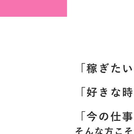
「
稼
ぎ
た
い
「
好
き
な
時
「
今
の
仕
事
そ
ん
な
方
こ
そ