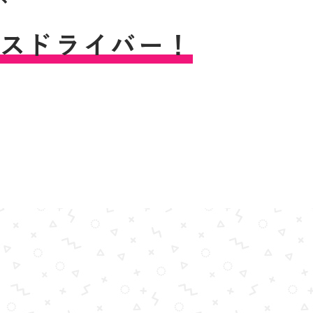
ス
ド
ラ
イ
バ
ー
！