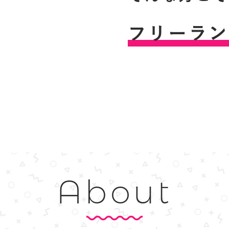
フ
リ
ー
ラ
ン
About