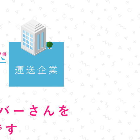
バーさんを
です