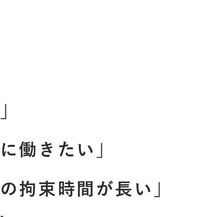
」
に
働
き
た
い
」
の
拘
束
時
間
が
長
い
」
、